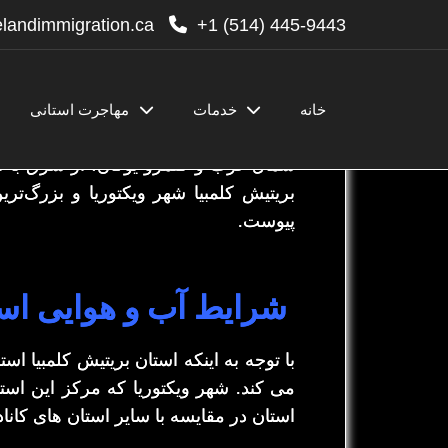
landimmigration.ca
445-9443 (514) 1+
خانه
خدمات
مهاجرت استانی
بریتیش کلمبیا
غربی‌ترین استان کانادا ا
شمال غرب و قلمرو یوکان، از شرق با است
پیوست.
شرایط آب و هوایی است
با توجه به اینکه استان بریتیش کلمبیا 
می کند. شهر ویکتوریا که مرکز این اس
استان در مقایسه با سایر استان های کانا