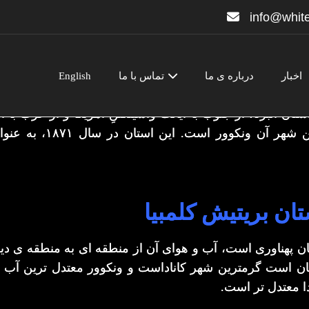
info@white
اخبار
درباره ی ما
تماس با ما
English
ست که در میان رشته‌کوه راکی و اقیانوس آرام قرار گفته‌اس
ان آلبرتا، از جنوب با ایالت واشینگتنِ امریکا و از غرب با
بریتیش کلمبیا شهر ویکتو
ان بریتیش کلمبیا
استان پهناوری است، آب و هوای آن از منطقه ای به منطقه ی د
تان است گرمترین شهر کاناداست و ونکوور معتدل ترین آب و 
دا معتدل تر است.