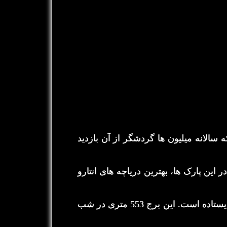
 سالانه میلیون ها گردشگر از آن بازدید
این پارک ها، بهترین دریاچه های انتارو
یکی از نمادین ترین سازه های کانادا است که در امتداد خط CN برج افق تورنتو ایستاده است. این برج 553 متری در شب