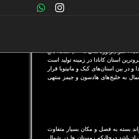
کانادا می‌باشد. مرکز آن تورنتو است و
اتاوا (پایتخت کانادا) نیز در آن قرار دارد.وسعت اونتاریو ۱٬۰۷۶٬۳۹۵ کیلومتر مربع و جمعیت آن ۱۲٫۵۴۱٫۴۱۰ نفر (برآورد سال ۲۰۰۵) است. بالغ
روترین استان کانادا در زمینه تولید است
 و در بین استان‌های کبک و مانیتوبا قرار
ز شمال به خلیج‌های هادسون و جیمز منتهی
اند بسته به فصل و مکان بسیار متفاوت
واند بسیار گرم و مرطوب با دمای نزدیک به 40 درجه سانتی گراد باشد درحالیکه زمستان ها در شمال