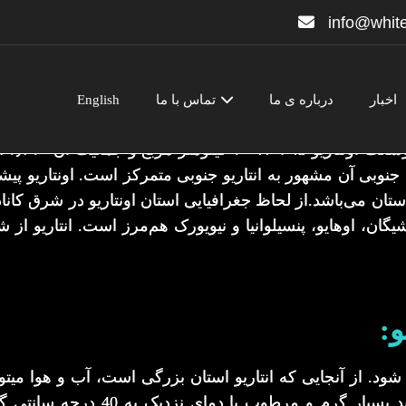
info@white
اخبار
درباره ی ما
تماس با ما
English
لحاظ جمعیت و فعالیت اقتصادی بزرگ‌ترین و قوی‌ترین استان 
ت جنوبی آن مشهور به انتاریو جنوبی متمرکز است. اونتاریو پیش
 استان می‌باشد.از لحاظ جغرافیایی استان اونتاریو در شرق کانادا
یشیگان، اوهایو، پنسیلوانیا و نیویورک هم‌مرز است. انتاریو ا
و:
ود. از آنجایی که انتاریو استان بزرگی است، آب و هوا میتو
باشد. تابستان های جنوب انتاریو می ت